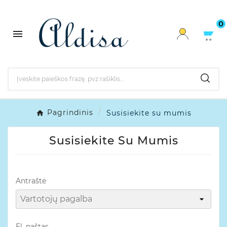
0

Pagrindinis
Susisiekite su mumis
Susisiekite Su Mumis
Antraštė
El. paštas