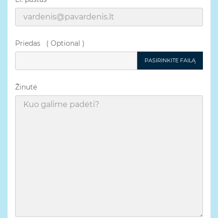
Priedas ( Optional )
PASIRINKITE FAILĄ
Žinutė