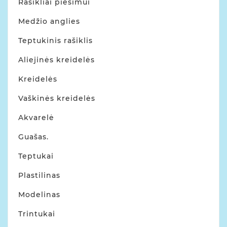
Rašikliai piešimui
Medžio anglies
Teptukinis rašiklis
Aliejinės kreidelės
Kreidelės
Vaškinės kreidelės
Akvarelė
Guašas.
Teptukai
Plastilinas
Modelinas
Trintukai