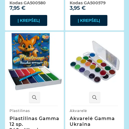
Kodas
GA500580
Kodas
GA500579
7,95 €
3,95 €
Į KREPŠELĮ
Į KREPŠELĮ
Plastilinas
Akvarelė
Plastilinas Gamma
Akvarelė Gamma
12 sp.
Ukraina