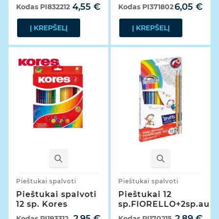
4,55 €
6,05 €
Kodas
PI832212
Kodas
PI371802
Į KREPŠELĮ
Į KREPŠELĮ
Pieštukai spalvoti
Pieštukai spalvoti
Pieštukai spalvoti
Pieštukai 12
12 sp. Kores
sp.FIORELLO+2sp.auks
2,95 €
2,89 €
Kodas
PI193312
Kodas
PI170215