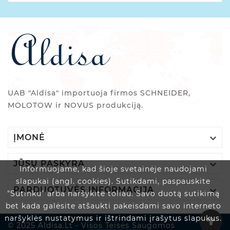
UAB "Aldisa" importuoja firmos SCHNEIDER,
MOLOTOW ir NOVUS produkciją.

ĮMONĖ

JŪSŲ PASKYRA
Informuojame, kad šioje svetainėje naudojami
slapukai (angl. cookies). Sutikdami, paspauskite

PARDUOTUVĖS INFORMACIJA
"Sutinku" arba naršykite toliau. Savo duotą sutikimą
bet kada galėsite atšaukti pakeisdami savo interneto
naršyklės nustatymus ir ištrindami įrašytus slapukus.
© 2025 Aldisa.lt - Visos Teisės Saugomos