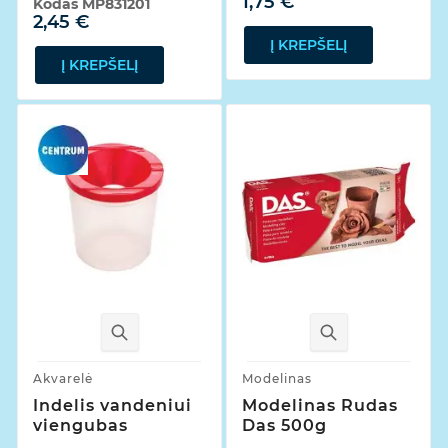
1,75 €
Kodas
MP831201
2,45 €
Į KREPŠELĮ
Į KREPŠELĮ
Akvarelė
Modelinas
Indelis vandeniui
Modelinas Rudas
viengubas
Das 500g