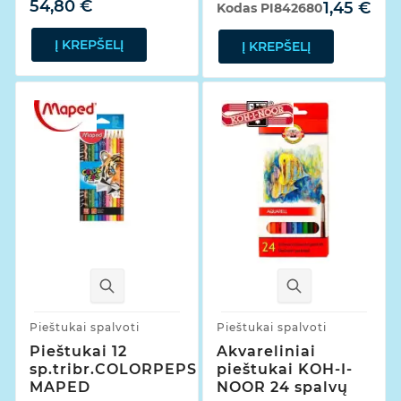
54,80 €
1,45 €
Kodas
PI842680
Į KREPŠELĮ
Į KREPŠELĮ
Pieštukai spalvoti
Pieštukai spalvoti
Pieštukai 12
Akvareliniai
sp.tribr.COLORPEPS
pieštukai KOH-I-
MAPED
NOOR 24 spalvų