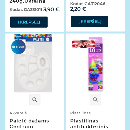
240g,Ukraina
Kodas
GA312046
2,20 €
3,90 €
Kodas
GA331011
Į KREPŠELĮ
Į KREPŠELĮ
Akvarelė
Plastilinas
Paletė dažams
Plastilinas
Centrum
antibakterinis