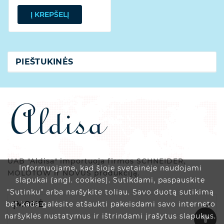
Į KREPŠELĮ
PIEŠTUKINĖS
UAB "Aldisa" importuoja firmos SCHNEIDER,
Informuojame, kad šioje svetainėje naudojami
MOLOTOW ir NOVUS produkciją.
slapukai (angl. cookies). Sutikdami, paspauskite
"Sutinku" arba naršykite toliau. Savo duotą sutikimą

ĮMONĖ
bet kada galėsite atšaukti pakeisdami savo interneto
naršyklės nustatymus ir ištrindami įrašytus slapukus.