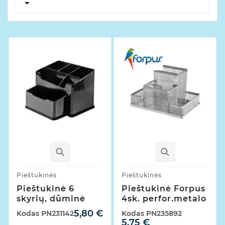

Pieštukinės
Pieštukinės
Pieštukinė 6
Pieštukinė Forpus
skyrių, dūminė
4sk. perfor.metalo
5,80 €
Kodas
PN231142
Kodas
PN235892
5,75 €