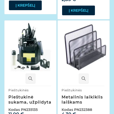
Į KREPŠELĮ
Į KREPŠELĮ
Pieštukinės
Pieštukinės
Pieštukinė
Metalinis laikiklis
sukama, užpildyta
laiškams
Kodas
PN235135
Kodas
PN232388