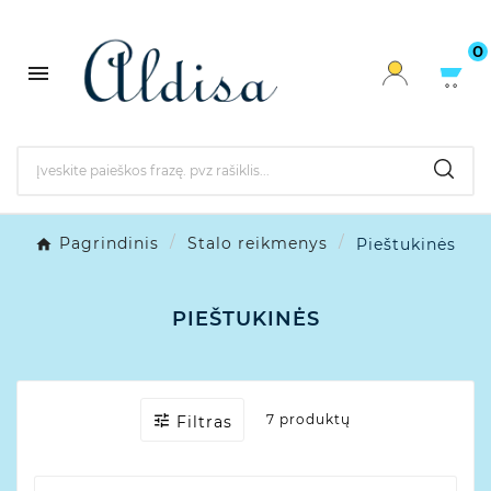
0

Pagrindinis
Stalo reikmenys
Pieštukinės
PIEŠTUKINĖS

7 produktų
Filtras