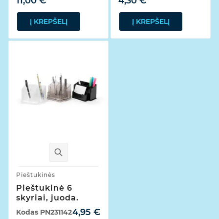
11,00 €
4,30 €
Į KREPŠELĮ
Į KREPŠELĮ
Pieštukinės
Pieštukinė 6
skyriai, juoda.
4,95 €
Kodas
PN231142