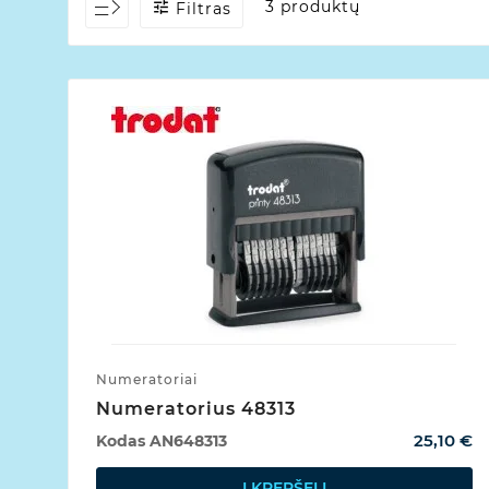
3 produktų

Filtras
Numeratoriai
Numeratorius 48313
25,10 €
Kodas
AN648313
Į KREPŠELĮ