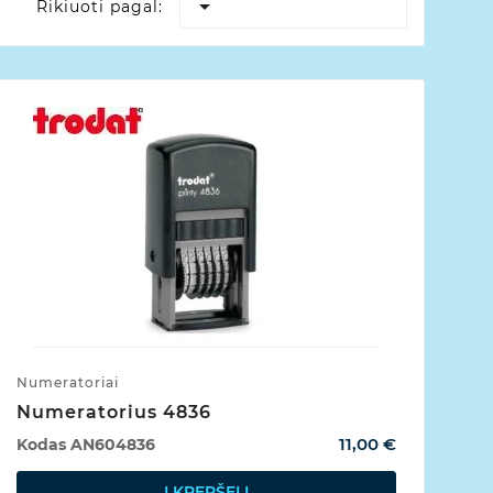

Rikiuoti pagal:
Numeratoriai
Numeratorius 4836
11,00 €
Kodas
AN604836
Į KREPŠELĮ