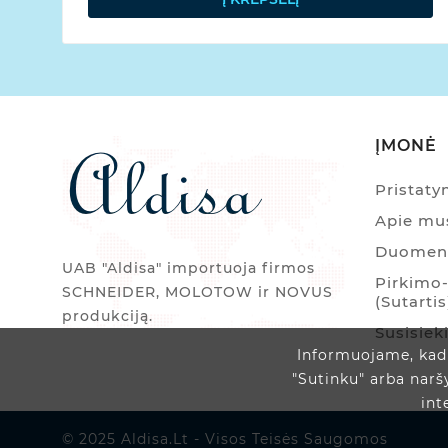
ĮMONĖ
Pristat
Apie mu
Duomenų
UAB "Aldisa" importuoja firmos
Pirkimo-
SCHNEIDER, MOLOTOW ir NOVUS
(Sutartis
produkciją.
Susisiek
Informuojame, kad 
"Sutinku" arba narš
int
© 2025 Aldisa.lt - Visos Teisės Saugomos