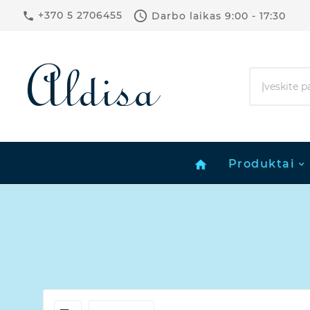

+370 5 2706455
Darbo laikas
9:00 - 17:30

Produktai
home