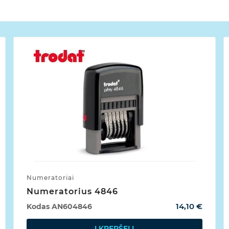
Numeratoriai
Numeratorius 4846
14,10 €
Kodas
AN604846
Į KREPŠELĮ