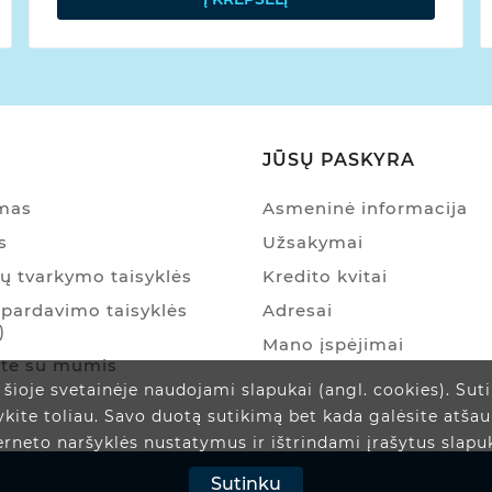
JŪSŲ PASKYRA
ymas
Asmeninė informacija
s
Užsakymai
 tvarkymo taisyklės
Kredito kvitai
pardavimo taisyklės
Adresai
)
Mano įspėjimai
ite su mumis
šioje svetainėje naudojami slapukai (angl. cookies). Sut
ykite toliau. Savo duotą sutikimą bet kada galėsite atša
erneto naršyklės nustatymus ir ištrindami įrašytus slapu
Sutinku