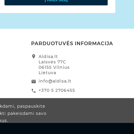
PARDUOTUVĖS INFORMACIJA
location_on
Aldisa.lt
Laisvės 77C
06155 Vilnius
Lietuva
info@aldisa.lt
email
+370 5 2706455
call
ikdami, paspauskite
ukti pakeisdami savo
kus.