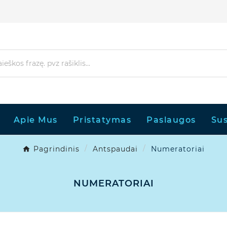
Apie Mus
Pristatymas
Paslaugos
Sus
Pagrindinis
Antspaudai
Numeratoriai
NUMERATORIAI