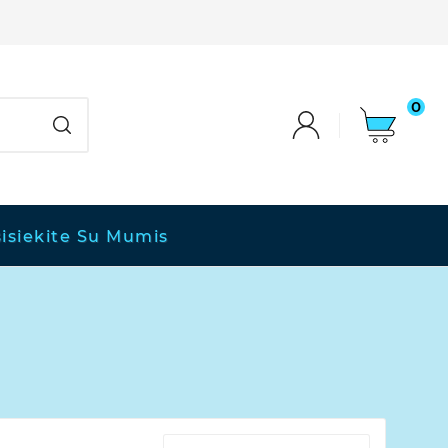
0
isiekite Su Mumis