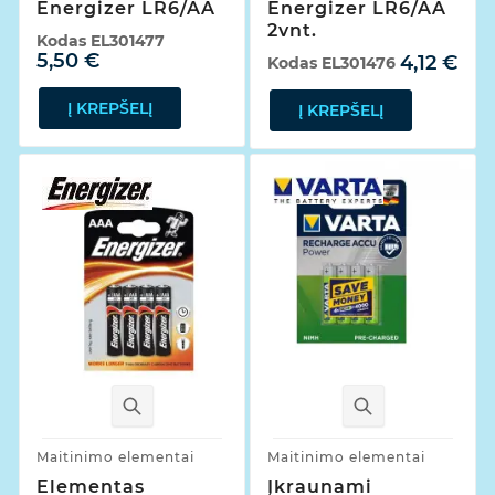
Energizer LR6/AA
Energizer LR6/AA
2vnt.
Kodas
EL301477
5,50 €
4,12 €
Kodas
EL301476
Į KREPŠELĮ
Į KREPŠELĮ
Maitinimo elementai
Maitinimo elementai
Elementas
Įkraunami