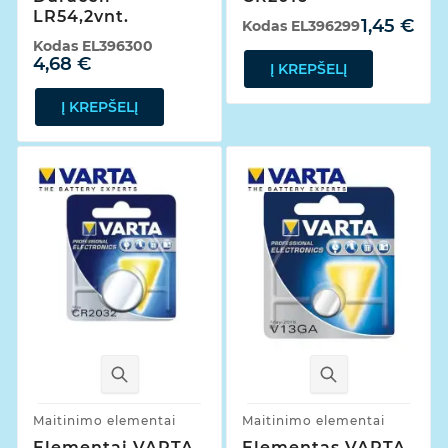
LR54,2vnt.
1,45 €
Kodas
EL396299
Kodas
EL396300
4,68 €
Į KREPŠELĮ
Į KREPŠELĮ
Maitinimo elementai
Maitinimo elementai
Elementai VARTA
Elementas VARTA