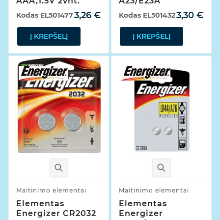
AAA,1.5V 2vnt.
A23/E23A
3,26 €
3,30 €
Kodas
EL501477
Kodas
EL501432
Į KREPŠELĮ
Į KREPŠELĮ
Maitinimo elementai
Maitinimo elementai
Elementas
Elementas
Energizer CR2032
Energizer