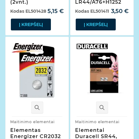
(2vnt.)
LR44/A76+H1252
5,15 €
3,50 €
Kodas
EL501428
Kodas
EL501411
Į KREPŠELĮ
Į KREPŠELĮ
Maitinimo elementai
Maitinimo elementai
Elementas
Elementai
Energizer CR2032
Duracell SR44,