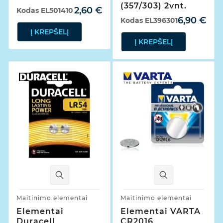
(357/303) 2vnt.
2,60 €
Kodas
EL501410
6,90 €
Kodas
EL396301
Į KREPŠELĮ
Į KREPŠELĮ
Maitinimo elementai
Maitinimo elementai
Elementai
Elementai VARTA
Duracell
CR2016