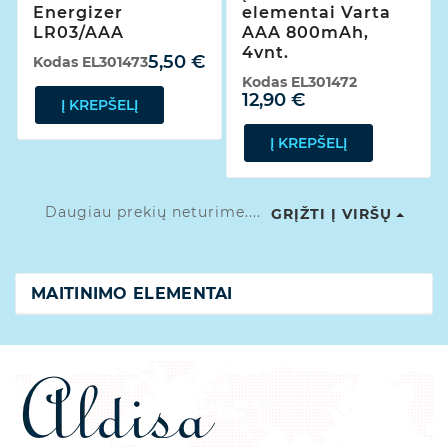
Energizer
elementai Varta
LR03/AAA
AAA 800mAh,
4vnt.
5,50 €
Kodas
EL301473
Kodas
EL301472
12,90 €
Į KREPŠELĮ
Į KREPŠELĮ
Daugiau prekių neturime....
GRĮŽTI Į VIRŠŲ
MAITINIMO ELEMENTAI