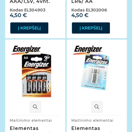
AAA/1,5V, 4vnt.
LR6/ AA
Kodas
EL304903
Kodas
EL302006
4,50 €
4,50 €
Į KREPŠELĮ
Į KREPŠELĮ
Maitinimo elementai
Maitinimo elementai
Elementas
Elementas