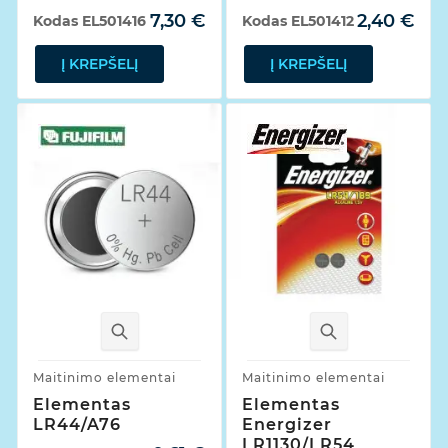
7,30 €
2,40 €
Kodas
EL501416
Kodas
EL501412
Į KREPŠELĮ
Į KREPŠELĮ
Maitinimo elementai
Maitinimo elementai
Elementas
Elementas
LR44/A76
Energizer
LR1130/LR54