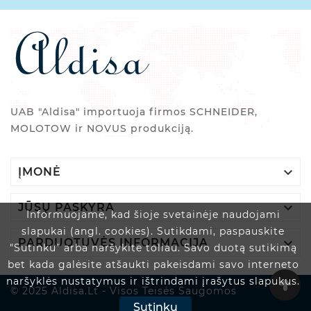
UAB "Aldisa" importuoja firmos SCHNEIDER,
MOLOTOW ir NOVUS produkciją.

ĮMONĖ

JŪSŲ PASKYRA
Informuojame, kad šioje svetainėje naudojami
slapukai (angl. cookies). Sutikdami, paspauskite

PARDUOTUVĖS INFORMACIJA
"Sutinku" arba naršykite toliau. Savo duotą sutikimą
bet kada galėsite atšaukti pakeisdami savo interneto
naršyklės nustatymus ir ištrindami įrašytus slapukus.
© 2025 Aldisa.lt - Visos Teisės Saugomos
Sutinku