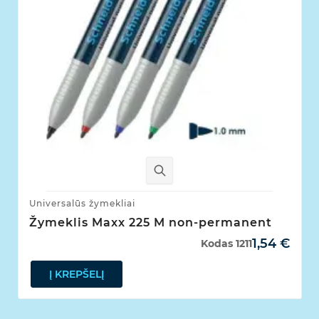
Universalūs žymekliai
Žymeklis Maxx 225 M non-permanent
1,54 €
Kodas
1211
Į KREPŠELĮ