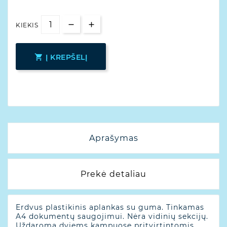
KIEKIS

Į KREPŠELĮ
Aprašymas
Prekė detaliau
Erdvus plastikinis aplankas su guma. Tinkamas
A4 dokumentų saugojimui. Nėra vidinių sekcijų.
Uždaroma dviems kampuose pritvirtintomis