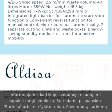
4/E-3 Shred speed: 2.5 m/min Waste volume: 40
litres Motor: 650W Net weight: 18,5 kg
Dimensions HxWxD: 537x354x298 mm o
Integrated light barrier for automatic start-stop
function o Convenient reverse function for
manual control. Motor cuts out automatically. 2
separate cutting units and waste boxes. Energy-
saving standby mode. 4 castors for a better
mobility
UAB "Aldisa" importuoja firmos SCHNEIDER,
Informuojame, kad šioje svetainėje naudojami
MOLOTOW ir NOVUS produkciją.
slapukai (angl. cookies). Sutikdami, paspauskite
"Sutinku" arba naršykite toliau. Savo duotą sutikimą