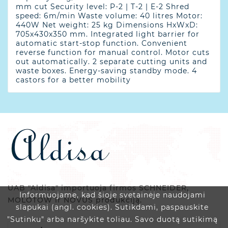
mm cut Security level: P-2 | T-2 | E-2 Shred
speed: 6m/min Waste volume: 40 litres Motor:
440W Net weight: 25 kg Dimensions HxWxD:
705x430x350 mm. Integrated light barrier for
automatic start-stop function. Convenient
reverse function for manual control. Motor cuts
out automatically. 2 separate cutting units and
waste boxes. Energy-saving standby mode. 4
castors for a better mobility
UAB "Aldisa" importuoja firmos SCHNEIDER,
Informuojame, kad šioje svetainėje naudojami
MOLOTOW ir NOVUS produkciją.
slapukai (angl. cookies). Sutikdami, paspauskite
"Sutinku" arba naršykite toliau. Savo duotą sutikimą