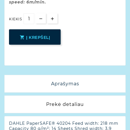
speed: 6m/min.
KIEKIS

Į KREPŠELĮ
Aprašymas
Prekė detaliau
DAHLE PaperSAFE® 40204 Feed width: 218 mm
Capacity 80 g/m²: 14 Sheets Shred width: 3.9