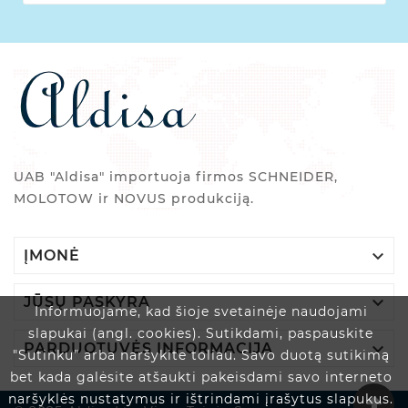
UAB "Aldisa" importuoja firmos SCHNEIDER,
MOLOTOW ir NOVUS produkciją.

ĮMONĖ

JŪSŲ PASKYRA
Informuojame, kad šioje svetainėje naudojami
slapukai (angl. cookies). Sutikdami, paspauskite

PARDUOTUVĖS INFORMACIJA
"Sutinku" arba naršykite toliau. Savo duotą sutikimą
bet kada galėsite atšaukti pakeisdami savo interneto
naršyklės nustatymus ir ištrindami įrašytus slapukus.