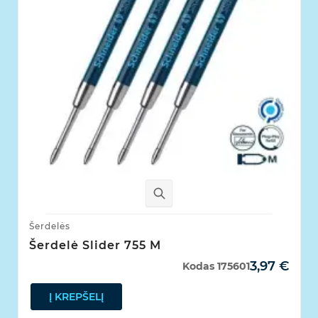
Šerdelės
Šerdelė Slider 755 M
3,97 €
Kodas
175601
Į KREPŠELĮ