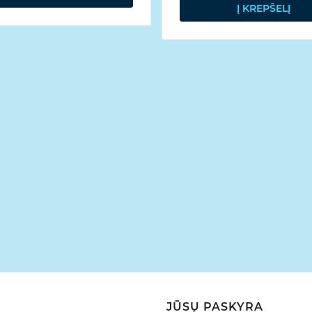
Į KREPŠELĮ
JŪSŲ PASKYRA