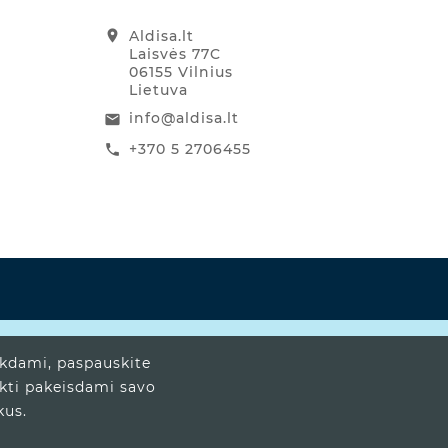
location_on
Aldisa.lt
Laisvės 77C
06155 Vilnius
Lietuva
info@aldisa.lt
email
+370 5 2706455
call
ikdami, paspauskite
ukti pakeisdami savo
kus.