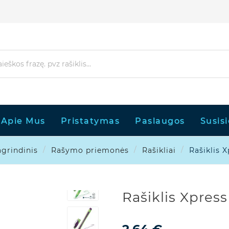
Apie Mus
Pristatymas
Paslaugos
Susis
grindinis
Rašymo priemonės
Rašikliai
Rašiklis X

Rašiklis Xpress