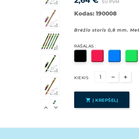
2,64 €
SU PVM
Kodas:
190008
Brėžio storis 0,8 mm. Met
RAŠALAS :
KIEKIS

Į KREPŠELĮ

