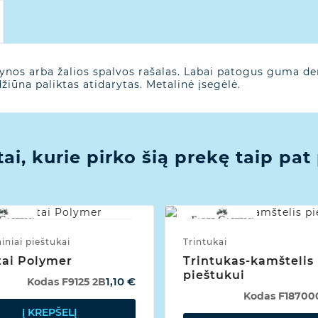
ynos arba žalios spalvos rašalas. Labai patogus guma de
žiūna paliktas atidarytas. Metalinė įsegėlė.
tai, kurie pirko šią prekę taip pat 
niai pieštukai
Trintukai
tai Polymer
Trintukas-kamštelis
pieštukui
1,10 €
Kodas
F9125 2B
Kodas
F18700
Į KREPŠELĮ