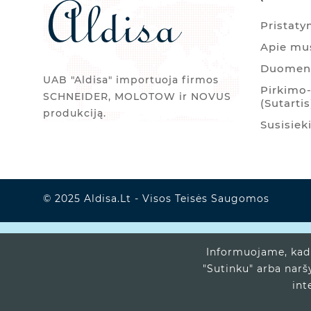
Pristat
Apie mu
Duomenų
UAB "Aldisa" importuoja firmos
Pirkimo-
SCHNEIDER, MOLOTOW ir NOVUS
(Sutartis
produkciją.
Susisiek
© 2025 Aldisa.lt - Visos Teisės Saugomos
Informuojame, kad 
"Sutinku" arba narš
int