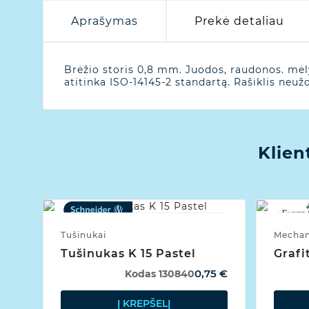
Aprašymas
Prekė detaliau
Brėžio storis 0,8 mm. Juodos, raudonos. mėl
atitinka ISO-14145-2 standartą. Rašiklis neužd
Klien
Tušinukai
Mechani
Tušinukas K 15 Pastel
Grafi
0,75 €
Kodas
130840
Į KREPŠELĮ