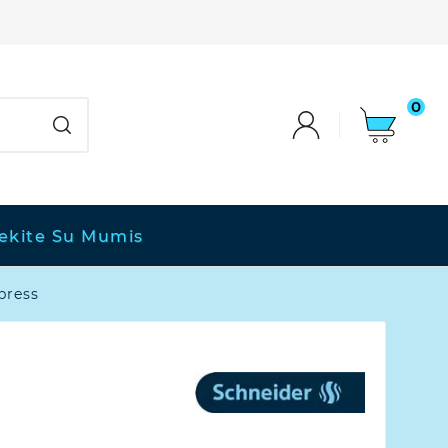
0
iekite Su Mumis
press