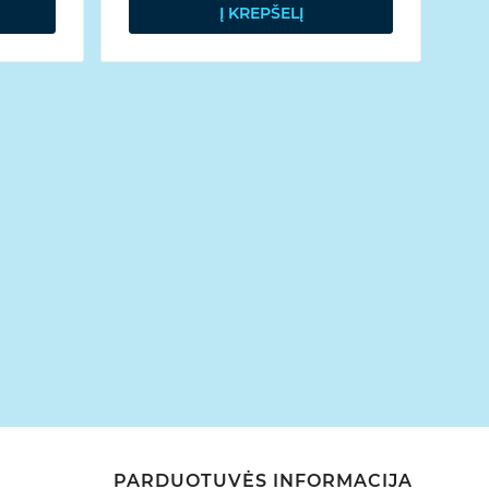
Į KREPŠELĮ
Pl
Pl
PARDUOTUVĖS INFORMACIJA