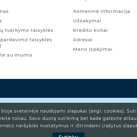
ymas
Asmeninė informacija
s
Užsakymai
 tvarkymo taisyklės
Kredito kvitai
pardavimo taisyklės
Adresai
)
Mano įspėjimai
ite su mumis
šioje svetainėje naudojami slapukai (angl. cookies). Sut
ykite toliau. Savo duotą sutikimą bet kada galėsite atša
erneto naršyklės nustatymus ir ištrindami įrašytus slapu