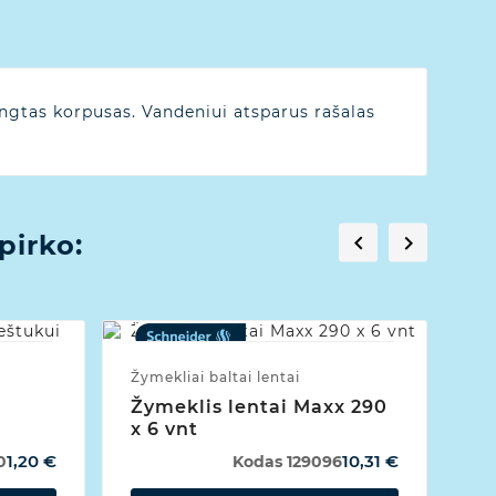
ngtas korpusas. Vandeniui atsparus rašalas
pirko:


Žymekliai baltai lentai
Žymeklis lentai Maxx 290
x 6 vnt
1,20 €
10,31 €
0
Kodas
129096