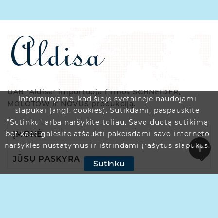
UAB "Aldisa" importuoja firmos SCHNEIDER,
Informuojame, kad šioje svetainėje naudojami
MOLOTOW ir NOVUS produkciją.
slapukai (angl. cookies). Sutikdami, paspauskite
"Sutinku" arba naršykite toliau. Savo duotą sutikimą

ĮMONĖ
bet kada galėsite atšaukti pakeisdami savo interneto
naršyklės nustatymus ir ištrindami įrašytus slapukus.

JŪSŲ PASKYRA
Sutinku

PARDUOTUVĖS INFORMACIJA
© 2025 Aldisa.lt - Visos Teisės Saugomos