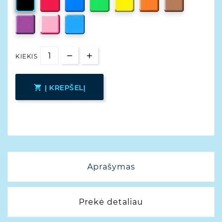
KIEKIS

Į KREPŠELĮ
Aprašymas
Prekė detaliau