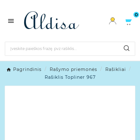
0

Pagrindinis
Rašymo priemonės
Rašikliai
Rašiklis Topliner 967