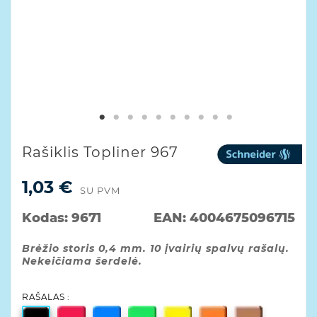
Rašiklis Topliner 967
1,03 €
SU PVM
Kodas:
9671
EAN:
4004675096715
Brėžio storis 0,4 mm. 10 įvairių spalvų rašalų.
Nekeičiama šerdelė.
RAŠALAS :