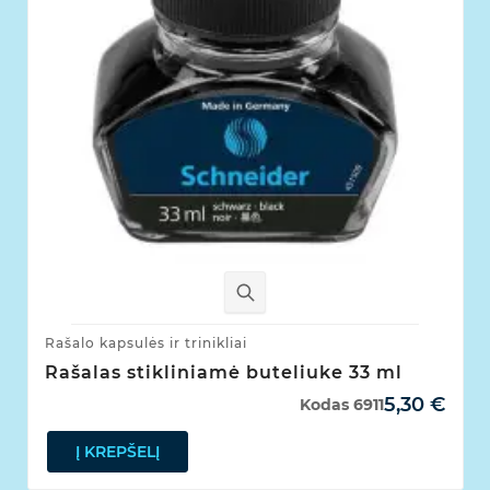
Rašalo kapsulės ir trinikliai
Rašalas stikliniamė buteliuke 33 ml
5,30 €
Kodas
6911
Į KREPŠELĮ