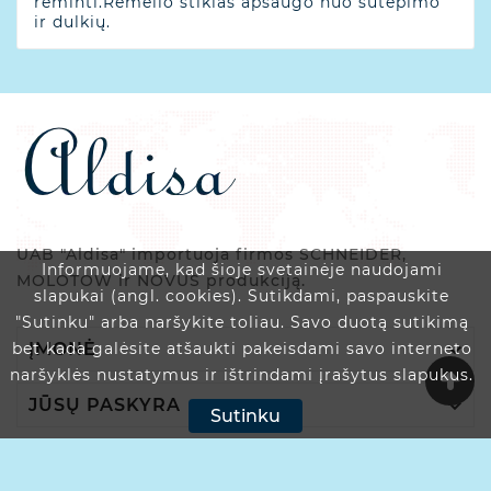
rėminti.Rėmelio stiklas apsaugo nuo sutepimo
ir dulkių.
UAB "Aldisa" importuoja firmos SCHNEIDER,
Informuojame, kad šioje svetainėje naudojami
MOLOTOW ir NOVUS produkciją.
slapukai (angl. cookies). Sutikdami, paspauskite
"Sutinku" arba naršykite toliau. Savo duotą sutikimą

ĮMONĖ
bet kada galėsite atšaukti pakeisdami savo interneto
naršyklės nustatymus ir ištrindami įrašytus slapukus.

JŪSŲ PASKYRA
Sutinku

PARDUOTUVĖS INFORMACIJA