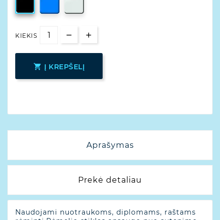
KIEKIS

Į KREPŠELĮ
Aprašymas
Prekė detaliau
Naudojami nuotraukoms, diplomams, raštams