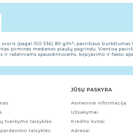
 svoris (pagal ISO 536) 80 g/m²; paviršiaus šiurkštumas
ntas pirminės medienos plaušų pagrindu. Vientisa pavirši
ms ir rašaliniams spausdintuvams, kopijavimo ir fakso ap
JŪSŲ PASKYRA
ymas
Asmeninė informacija
s
Užsakymai
 tvarkymo taisyklės
Kredito kvitai
pardavimo taisyklės
Adresai