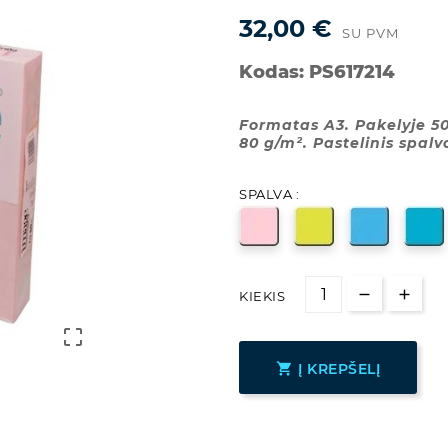
32,00 €
SU PVM
Kodas:
PS617214
Formatas A3. Pakelyje 50
80 g/m². Pastelinis spalv
SPALVA :
KIEKIS


Į KREPŠELĮ