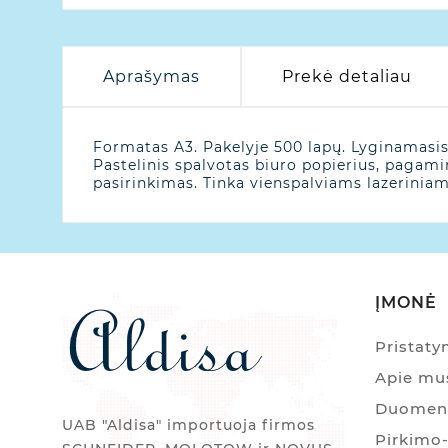
Aprašymas
Prekė detaliau
Formatas A3. Pakelyje 500 lapų. Lyginamasis
Pastelinis spalvotas biuro popierius, pagami
pasirinkimas. Tinka vienspalviams lazerinia
ĮMONĖ
Pristat
Apie mu
Duomenų
UAB "Aldisa" importuoja firmos
Pirkimo-