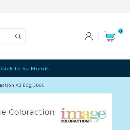
0
isiekite Su Mumis
action A3 80g 500l.
e Coloraction