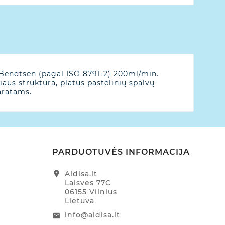
 Bendtsen (pagal ISO 8791-2) 200ml/min.
aus struktūra, platus pastelinių spalvų
aratams.
PARDUOTUVĖS INFORMACIJA
location_on
Aldisa.lt
Laisvės 77C
06155 Vilnius
Lietuva
info@aldisa.lt
email