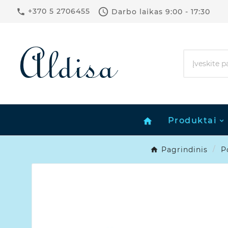

+370 5 2706455
Darbo laikas
9:00 - 17:30

Produktai
home
Pagrindinis
P