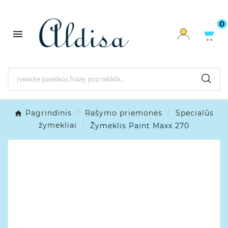
0

Pagrindinis
Rašymo priemonės
Specialūs
žymekliai
Žymeklis Paint Maxx 270