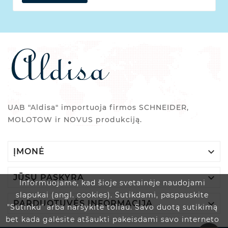
UAB "Aldisa" importuoja firmos SCHNEIDER,
MOLOTOW ir NOVUS produkciją.

ĮMONĖ

JŪSŲ PASKYRA
Informuojame, kad šioje svetainėje naudojami
slapukai (angl. cookies). Sutikdami, paspauskite

PARDUOTUVĖS INFORMACIJA
"Sutinku" arba naršykite toliau. Savo duotą sutikimą
bet kada galėsite atšaukti pakeisdami savo interneto