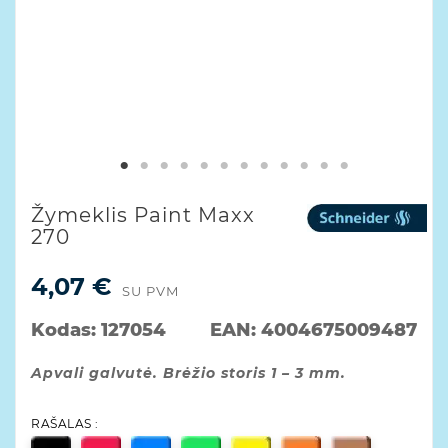
Žymeklis Paint Maxx
270
4,07 €
SU PVM
Kodas:
127054
EAN:
4004675009487
Apvali galvutė. Brėžio storis 1 – 3 mm.
RAŠALAS :