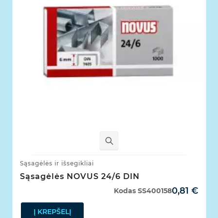
Sąsagėlės ir išsegikliai
Sąsagėlės NOVUS 24/6 DIN
0,81 €
Kodas
SS400158
Į KREPŠELĮ