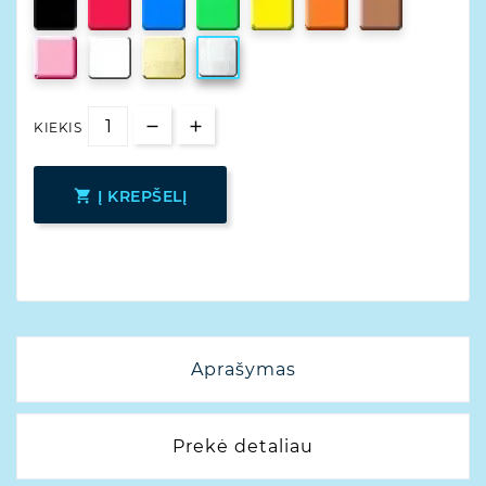
KIEKIS

Į KREPŠELĮ
Aprašymas
Prekė detaliau