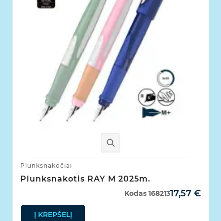
Plunksnakočiai
Plunksnakotis RAY M 2025m.
17,57 €
Kodas
168213
Į KREPŠELĮ