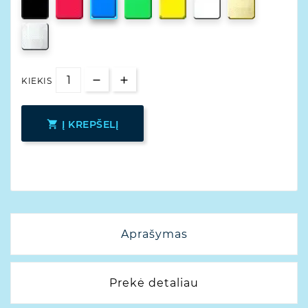
KIEKIS

Į KREPŠELĮ
Aprašymas
Prekė detaliau