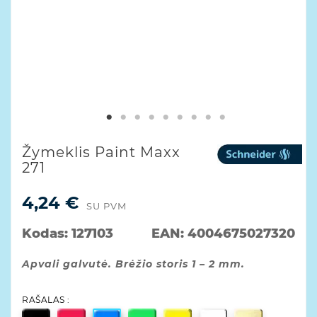
Žymeklis Paint Maxx
271
4,24 €
SU PVM
Kodas:
127103
EAN:
4004675027320
Apvali galvutė. Brėžio storis 1 – 2 mm.
RAŠALAS :