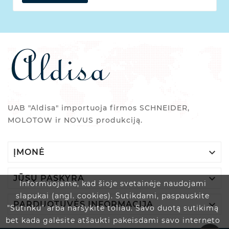
UAB "Aldisa" importuoja firmos SCHNEIDER,
MOLOTOW ir NOVUS produkciją.

ĮMONĖ

JŪSŲ PASKYRA
Informuojame, kad šioje svetainėje naudojami
slapukai (angl. cookies). Sutikdami, paspauskite

PARDUOTUVĖS INFORMACIJA
"Sutinku" arba naršykite toliau. Savo duotą sutikimą
bet kada galėsite atšaukti pakeisdami savo interneto