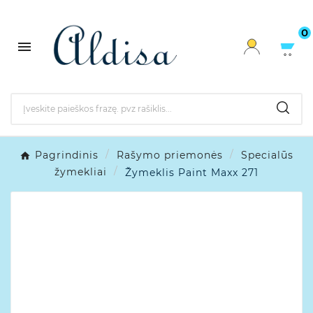
0

Pagrindinis
Rašymo priemonės
Specialūs
žymekliai
Žymeklis Paint Maxx 271