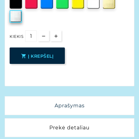
KIEKIS

Į KREPŠELĮ
Aprašymas
Prekė detaliau