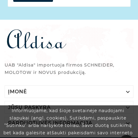
UAB "Aldisa" importuoja firmos SCHNEIDER,
MOLOTOW ir NOVUS produkciją.

ĮMONĖ

JŪSŲ PASKYRA
Informuojame, kad šioje svetainėje naudojami
slapukai (angl. cookies). Sutikdami, paspauskite

PARDUOTUVĖS INFORMACIJA
"Sutinku" arba naršykite toliau. Savo duotą sutikimą
bet kada galėsite atšaukti pakeisdami savo interneto