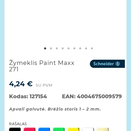
Žymeklis Paint Maxx
271
4,24 €
SU PVM
Kodas:
127154
EAN:
4004675009579
Apvali galvutė. Brėžio storis 1 – 2 mm.
RAŠALAS :