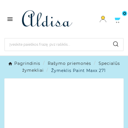
0

Pagrindinis
Rašymo priemonės
Specialūs
žymekliai
Žymeklis Paint Maxx 271