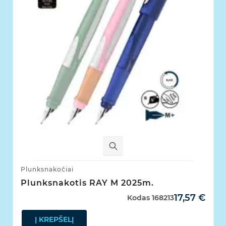
Plunksnakočiai
Plunksnakotis RAY M 2025m.
17,57 €
Kodas
168213
Į KREPŠELĮ