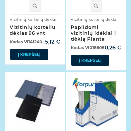
Vizitinių kortelių dėklai
Vizitinių kortelių dėklai
Vizitinių kortelių
Papildomi
dėklas 96 vnt
vizitinių įdėklai į
dėklą Planta
5,12 €
Kodas
VI141240
0,26 €
Kodas
VI018605
Į KREPŠELĮ
Į KREPŠELĮ