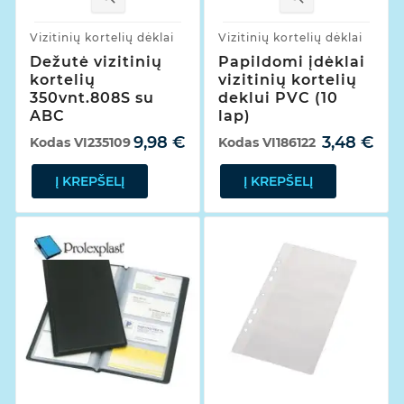
Vizitinių kortelių dėklai
Vizitinių kortelių dėklai
Dežutė vizitinių
Papildomi įdėklai
kortelių
vizitinių kortelių
350vnt.808S su
deklui PVC (10
ABC
lap)
9,98 €
3,48 €
Kodas
VI235109
Kodas
VI186122
Į KREPŠELĮ
Į KREPŠELĮ