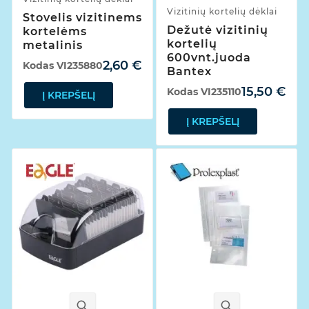
Vizitinių kortelių dėklai
Stovelis vizitinems
Dežutė vizitinių
kortelėms
kortelių
metalinis
600vnt.juoda
2,60 €
Kodas
VI235880
Bantex
15,50 €
Kodas
VI235110
Į KREPŠELĮ
Į KREPŠELĮ