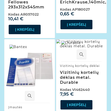
Fellowes
ErichKrause,140mic,įv.
293x312x545mm
Kodas
AP180027
0,65 €
Kodas
AR057022
10,41 €
Į KREPŠELĮ
Į KREPŠELĮ
Vizitinių kortelių dėklai
Vizitinių kortelių
dėklas metal.
Durable
Kodas
VI462440
7,95 €
Į KREPŠELĮ
Įmautės