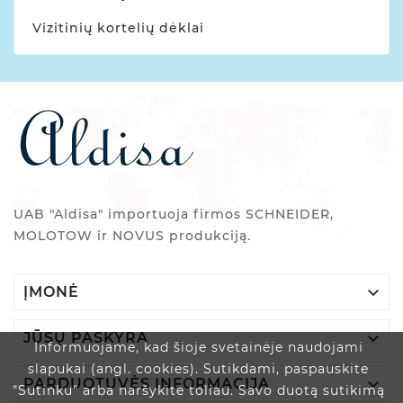
Vizitinių kortelių dėklai
UAB "Aldisa" importuoja firmos SCHNEIDER,
MOLOTOW ir NOVUS produkciją.

ĮMONĖ

JŪSŲ PASKYRA
Informuojame, kad šioje svetainėje naudojami
slapukai (angl. cookies). Sutikdami, paspauskite

PARDUOTUVĖS INFORMACIJA
"Sutinku" arba naršykite toliau. Savo duotą sutikimą