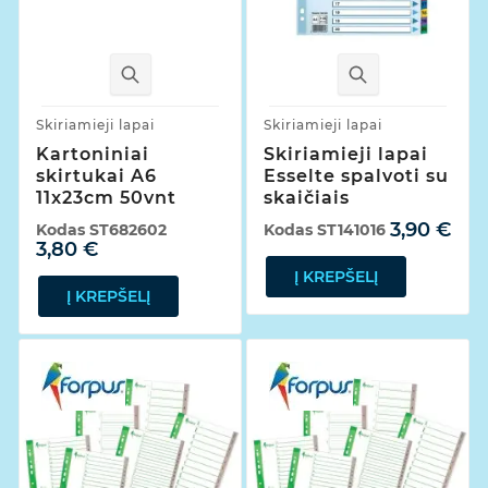
Skiriamieji lapai
Skiriamieji lapai
Kartoniniai
Skiriamieji lapai
skirtukai A6
Esselte spalvoti su
11x23cm 50vnt
skaičiais
3,90 €
Kodas
ST682602
Kodas
ST141016
3,80 €
Į KREPŠELĮ
Į KREPŠELĮ