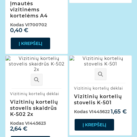
Įmautės
vizitinėms
kortelėms A4
Kodas
VI700702
0,40 €
Į KREPŠELĮ
Vizitinių kortelių dėklai
Vizitinių kortelių dėklai
Vizitinių kortelių
Vizitinių kortelių
stovelis K-501
stovelis skaidrūs
1,65 €
Kodas
VI445622
K-502 2x
Kodas
VI445623
Į KREPŠELĮ
2,64 €