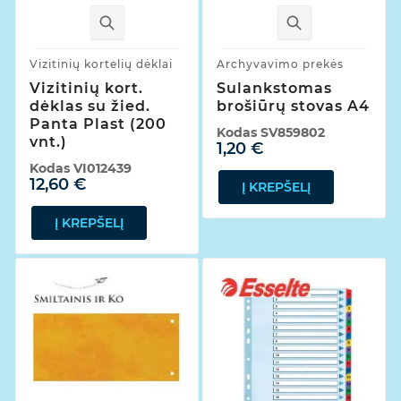
Vizitinių kortelių dėklai
Archyvavimo prekės
Vizitinių kort.
Sulankstomas
dėklas su žied.
brošiūrų stovas A4
Panta Plast (200
Kodas
SV859802
vnt.)
1,20 €
Kodas
VI012439
12,60 €
Į KREPŠELĮ
Į KREPŠELĮ