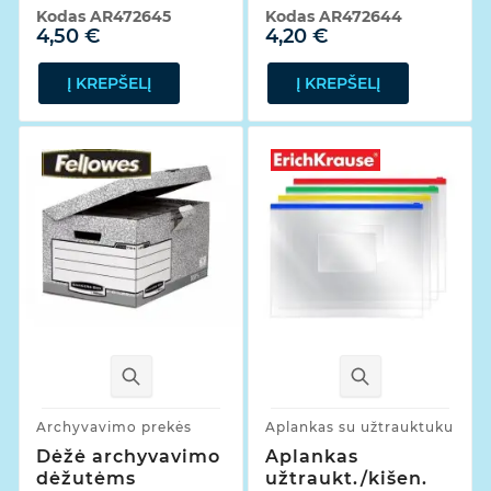
Kodas
AR472645
Kodas
AR472644
4,50 €
4,20 €
Į KREPŠELĮ
Į KREPŠELĮ
Archyvavimo prekės
Aplankas su užtrauktuku
Dėžė archyvavimo
Aplankas
dėžutėms
užtraukt./kišen.