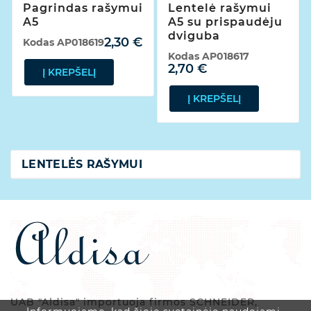
Pagrindas rašymui
Lentelė rašymui
A5
A5 su prispaudėju
dviguba
2,30 €
Kodas
AP018619
Kodas
AP018617
2,70 €
Į KREPŠELĮ
Į KREPŠELĮ
LENTELĖS RAŠYMUI
UAB "Aldisa" importuoja firmos SCHNEIDER,