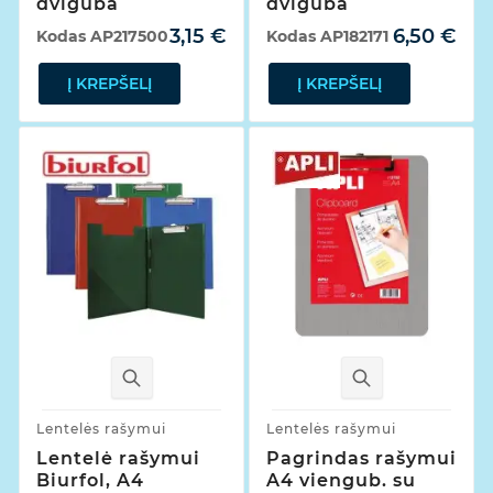
dviguba
dviguba
3,15 €
6,50 €
Kodas
AP217500
Kodas
AP182171
Į KREPŠELĮ
Į KREPŠELĮ
Lentelės rašymui
Lentelės rašymui
Lentelė rašymui
Pagrindas rašymui
Biurfol, A4
A4 viengub. su