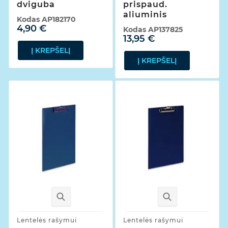
dviguba
prispaud.
aliuminis
Kodas
AP182170
4,90 €
Kodas
AP137825
13,95 €
Į KREPŠELĮ
Į KREPŠELĮ
Lentelės rašymui
Lentelės rašymui