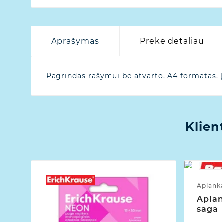
Aprašymas
Prekė detaliau
Pagrindas rašymui be atvarto. A4 formatas. Įv
Klien
Aplanka
Aplan
saga