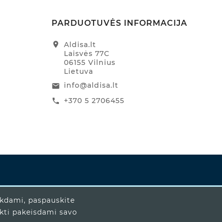
PARDUOTUVĖS INFORMACIJA
location_on
Aldisa.lt
Laisvės 77C
06155 Vilnius
Lietuva
info@aldisa.lt
email
+370 5 2706455
call
ikdami, paspauskite
ukti pakeisdami savo