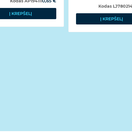
0,65 €
Kodas
AP194111
Kodas
LJ78021
Į KREPŠELĮ
Į KREPŠELĮ