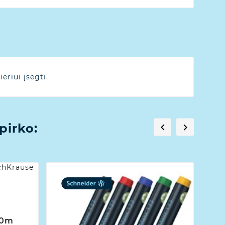
eriui įsegti.
pirko:


10m