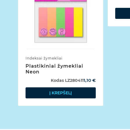
Indeksai žymekliai
Plastikiniai žymekliai
Neon
1,10 €
Kodas
LZ280411
Į KREPŠELĮ