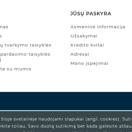
JŪSŲ PASKYRA
ymas
Asmeninė informacija
s
Užsakymai
 tvarkymo taisyklės
Kredito kvitai
pardavimo taisyklės
Adresai
)
Mano įspėjimai
ite su mumis
šioje svetainėje naudojami slapukai (angl. cookies). Sut
ykite toliau. Savo duotą sutikimą bet kada galėsite atša