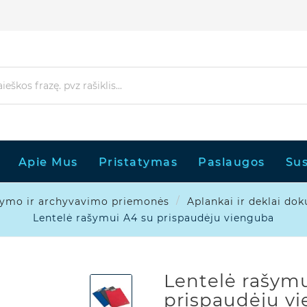
Apie Mus
Pristatymas
Paslaugos
Sus
ymo ir archyvavimo priemonės
Aplankai ir deklai d
Lentelė rašymui A4 su prispaudėju vienguba
Lentelė rašymu
prispaudėju v