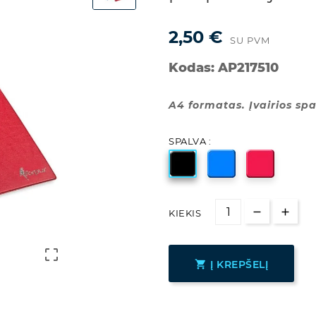
2,50 €
SU PVM
Kodas:
AP217510
A4 formatas. Įvairios spa
SPALVA :
KIEKIS


Į KREPŠELĮ