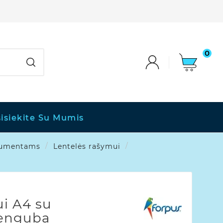
0
isiekite Su Mumis
okumentams
Lentelės rašymui
i A4 su
ienguba