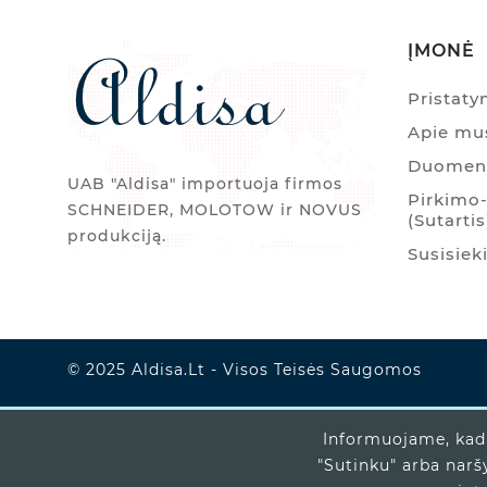
ĮMONĖ
Pristat
Apie mu
Duomenų
UAB "Aldisa" importuoja firmos
Pirkimo-
SCHNEIDER, MOLOTOW ir NOVUS
(Sutartis
produkciją.
Susisiek
© 2025 Aldisa.lt - Visos Teisės Saugomos
Informuojame, kad 
"Sutinku" arba narš