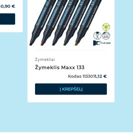
0,90 €
4
Žymekliai
Gu
Žymeklis Maxx 133
G
1,12 €
Kodas
113301
Į KREPŠELĮ