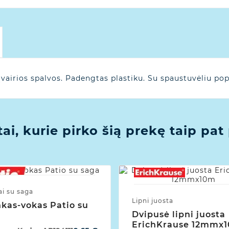
airios spalvos. Padengtas plastiku. Su spaustuvėliu popi
tai, kurie pirko šią prekę taip pat 
i su saga
Lipni juosta
kas-vokas Patio su
Dvipusė lipni juosta
ErichKrause 12mmx