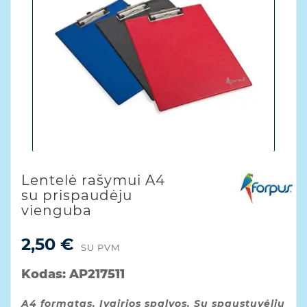
Lentelė rašymui A4
su prispaudėju
vienguba
2,50 €
SU PVM
Kodas:
AP217511
A4 formatas. Įvairios spalvos. Su spaustuvėliu