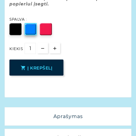
popieriui įsegti.
SPALVA :
KIEKIS

Į KREPŠELĮ
Aprašymas