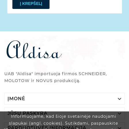
Į KREPŠELĮ
UAB "Aldisa" importuoja firmos SCHNEIDER,
MOLOTOW ir NOVUS produkciją.

ĮMONĖ

JŪSŲ PASKYRA
Informuojame, kad šioje svetainėje naudojami
slapukai (angl. cookies). Sutikdami, paspauskite

PARDUOTUVĖS INFORMACIJA