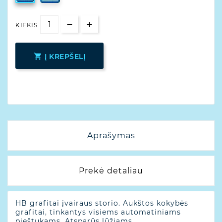
KIEKIS

Į KREPŠELĮ
Aprašymas
Prekė detaliau
HB grafitai įvairaus storio. Aukštos kokybės
grafitai, tinkantys visiems automatiniams
pieštukams. Atsparūs lūžiams.