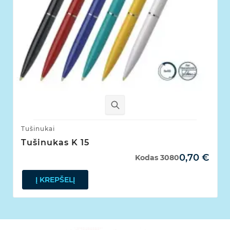
Tušinukai
Tušinukas K 15
0,70 €
Kodas
3080
Į KREPŠELĮ