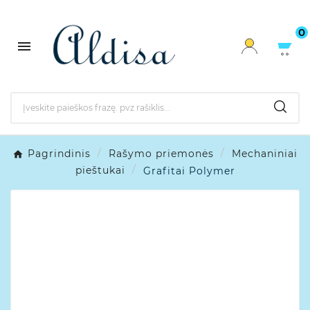
0

Pagrindinis
Rašymo priemonės
Mechaniniai
pieštukai
Grafitai Polymer