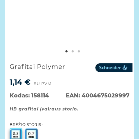
Grafitai Polymer
1,14 €
SU PVM
Kodas:
158114
EAN:
4004675029997
HB grafitai įvairaus storio.
BRĖŽIO STORIS :