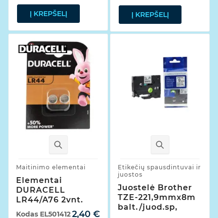
Į KREPŠELĮ
Į KREPŠELĮ
Maitinimo elementai
Etikečių spausdintuvai ir
juostos
Elementai
Juostelė Brother
DURACELL
TZE-221,9mmx8m
LR44/A76 2vnt.
balt./juod.sp,
2,40 €
Kodas
EL501412