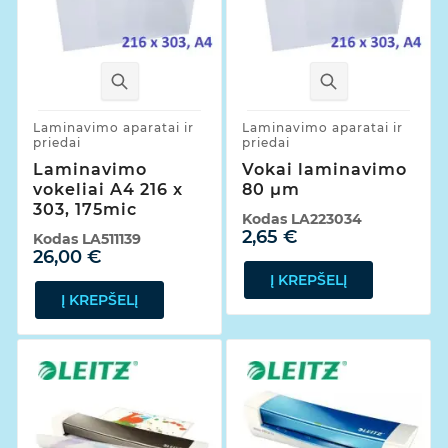
Laminavimo aparatai ir
Laminavimo aparatai ir
priedai
priedai
Laminavimo
Vokai laminavimo
vokeliai A4 216 x
80 µm
303, 175mic
Kodas
LA223034
2,65 €
Kodas
LA511139
26,00 €
Į KREPŠELĮ
Į KREPŠELĮ