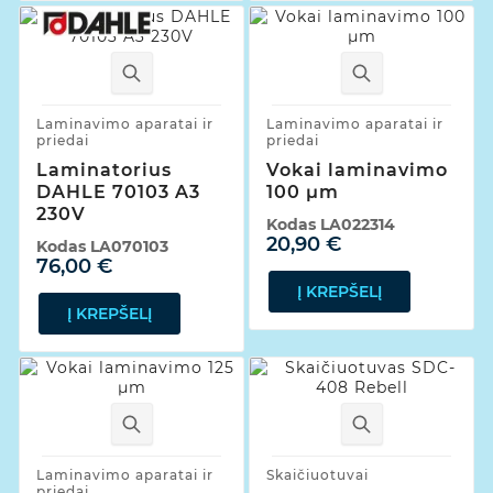
Laminavimo aparatai ir
Laminavimo aparatai ir
priedai
priedai
Laminatorius
Vokai laminavimo
DAHLE 70103 A3
100 µm
230V
Kodas
LA022314
20,90 €
Kodas
LA070103
76,00 €
Į KREPŠELĮ
Į KREPŠELĮ
Laminavimo aparatai ir
Skaičiuotuvai
priedai