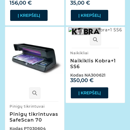
156,00 €
35,00 €
Į KREPŠELĮ
Į KREPŠELĮ
Naikikliai
Naikiklis Kobra+1
SS6
Kodas
NA300621
350,00 €
Į KREPŠELĮ
Pinigų tikrintuvai
Pinigų tikrintuvas
SafeScan 70
Kodas
PT030604