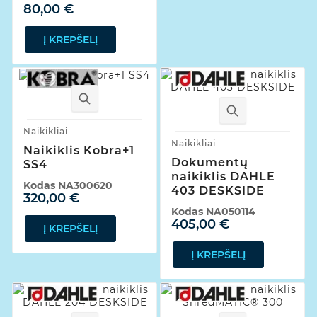
80,00 €
Į KREPŠELĮ
Naikikliai
Naikikliai
Naikiklis Kobra+1
Dokumentų
SS4
naikiklis DAHLE
Kodas
NA300620
403 DESKSIDE
320,00 €
Kodas
NA050114
405,00 €
Į KREPŠELĮ
Į KREPŠELĮ