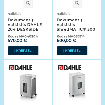
Naikikliai
Naikikliai
Dokumentų
Dokumentų
naikiklis DAHLE
naikiklis
204 DESKSIDE
ShredMATIC® 300
Kodas
NA040204
Kodas
NA035314
570,00 €
600,00 €
Į KREPŠELĮ
Į KREPŠELĮ