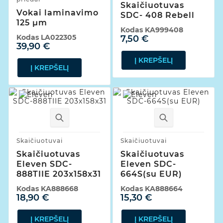
Skaičiuotuvas
Vokai laminavimo
SDC- 408 Rebell
125 µm
Kodas
KA999408
Kodas
LA022305
7,50 €
39,90 €
Į KREPŠELĮ
Į KREPŠELĮ
Skaičiuotuvai
Skaičiuotuvai
Skaičiuotuvas
Skaičiuotuvas
Eleven SDC-
Eleven SDC-
888TIIE 203x158x31
664S(su EUR)
Kodas
KA888668
Kodas
KA888664
18,90 €
15,30 €
Į KREPŠELĮ
Į KREPŠELĮ