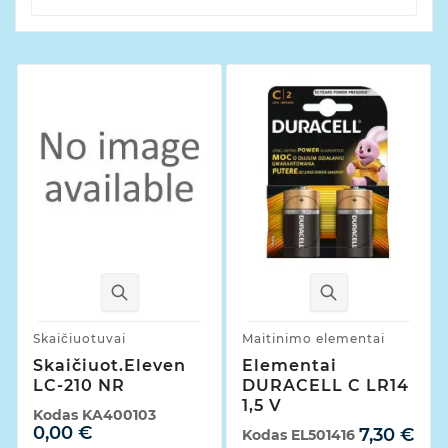
Skaičiuotuvai
Maitinimo elementai
Skaičiuot.Eleven
Elementai
LC-210 NR
DURACELL C LR14
1,5 V
Kodas
KA400103
0,00 €
7,30 €
Kodas
EL501416