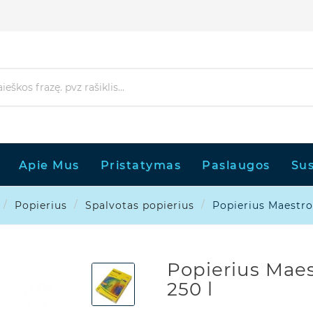
Apie Mus
Pristatymas
Paslaugos
Sus
Popierius
Spalvotas popierius
Popierius Maestro,
Popierius Maes
250 l