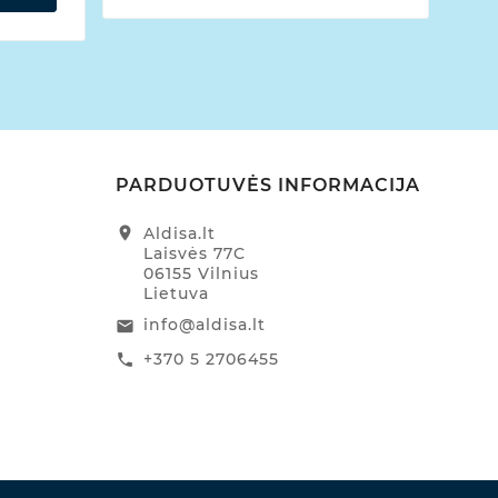
PARDUOTUVĖS INFORMACIJA
location_on
Aldisa.lt
Laisvės 77C
06155 Vilnius
Lietuva
info@aldisa.lt
email
+370 5 2706455
call