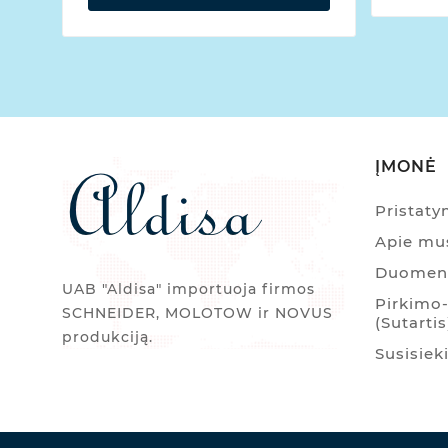
ĮMONĖ
Pristat
Apie mu
Duomenų
UAB "Aldisa" importuoja firmos
Pirkimo-
SCHNEIDER, MOLOTOW ir NOVUS
(Sutartis
produkciją.
Susisiek