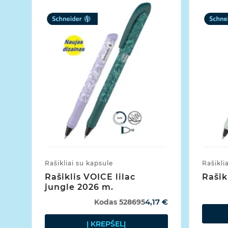
Rašikliai su kapsule
Rašikli
Rašiklis VOICE lilac
Rašik
jungle 2026 m.
4,17 €
Kodas
528695
Į KREPŠELĮ