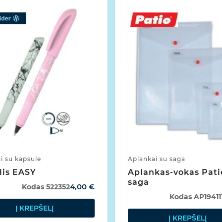
ai su kapsule
Aplankai su saga
lis EASY
Aplankas-vokas Pati
saga
4,00 €
Kodas
522352
Kodas
AP19411
Į KREPŠELĮ
Į KREPŠELĮ