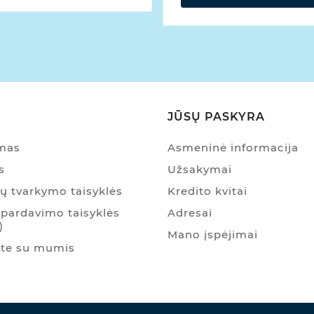
JŪSŲ PASKYRA
ymas
Asmeninė informacija
s
Užsakymai
 tvarkymo taisyklės
Kredito kvitai
pardavimo taisyklės
Adresai
)
Mano įspėjimai
ite su mumis