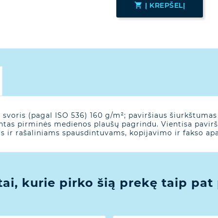

Į KREPŠELĮ
 svoris (pagal ISO 536) 160 g/m²; paviršiaus šiurkštuma
ntas pirminės medienos plaušų pagrindu. Vientisa pavirši
ms ir rašaliniams spausdintuvams, kopijavimo ir fakso ap
tai, kurie pirko šią prekę taip pat 