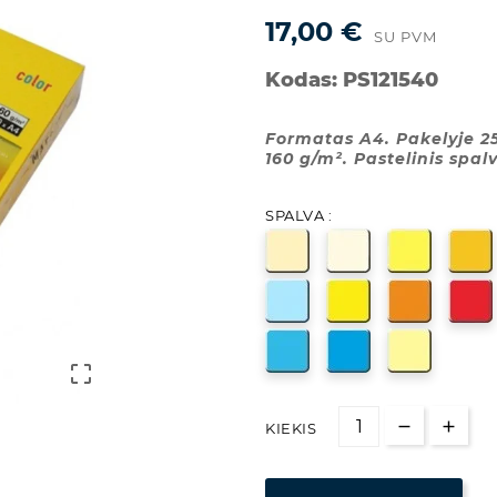
17,00 €
SU PVM
Kodas:
PS121540
Formatas A4. Pakelyje 25
160 g/m². Pastelinis spal
SPALVA :

KIEKIS