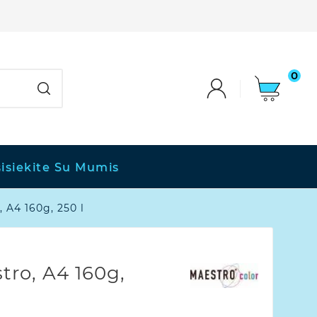
0
isiekite Su Mumis
 A4 160g, 250 l
tro, A4 160g,