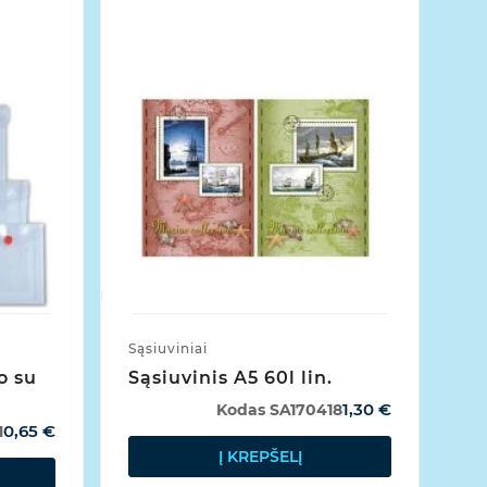
Sąsiuviniai
Žie
o su
Sąsiuvinis A5 60l lin.
Se
E
1,30 €
Kodas
SA170418
0,65 €
1
Į KREPŠELĮ