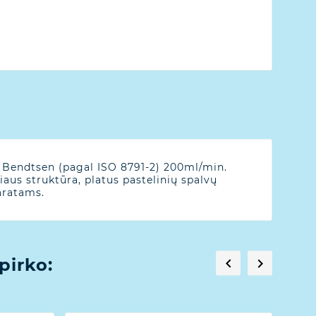
s Bendtsen (pagal ISO 8791-2) 200ml/min.
aus struktūra, platus pastelinių spalvų
aratams.
pirko:

