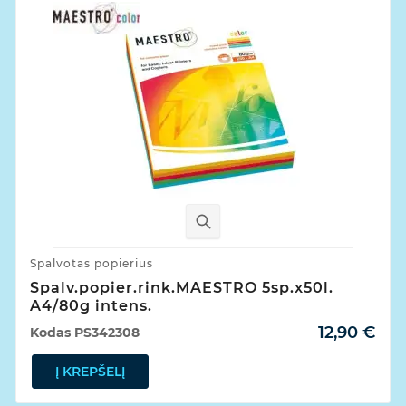
Spalvotas popierius
Spalv.popier.rink.MAESTRO 5sp.x50l.
A4/80g intens.
12,90 €
Kodas
PS342308
Į KREPŠELĮ