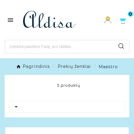
0

Pagrindinis
Prekių ženklai
Maestro
5 produktų
