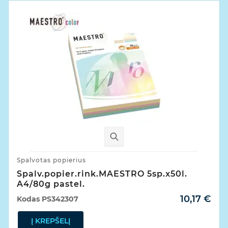
Spalvotas popierius
Spalv.popier.rink.MAESTRO 5sp.x50l.
A4/80g pastel.
10,17 €
Kodas
PS342307
Į KREPŠELĮ