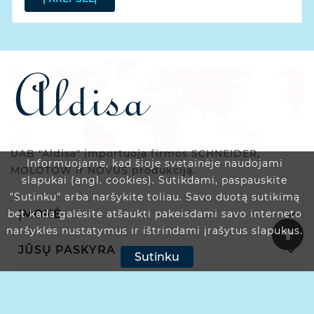
UAB "Aldisa" importuoja firmos SCHNEIDER,
Informuojame, kad šioje svetainėje naudojami
MOLOTOW ir NOVUS produkciją.
slapukai (angl. cookies). Sutikdami, paspauskite
"Sutinku" arba naršykite toliau. Savo duotą sutikimą

ĮMONĖ
bet kada galėsite atšaukti pakeisdami savo interneto
naršyklės nustatymus ir ištrindami įrašytus slapukus.

JŪSŲ PASKYRA
Sutinku

PARDUOTUVĖS INFORMACIJA