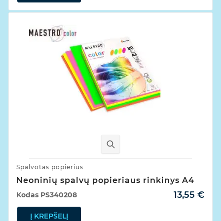
Spalvotas popierius
Neoninių spalvų popieriaus rinkinys A4
13,55 €
Kodas
PS340208
Į KREPŠELĮ