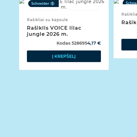
Rašikli
Rašikliai su kapsule
Rašik
Rašiklis VOICE lilac
jungle 2026 m.
4,17 €
Kodas
528695
Į KREPŠELĮ