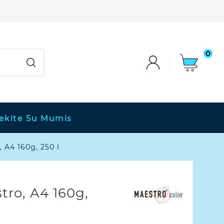
0
iekite Su Mumis
 A4 160g, 250 l
tro, A4 160g,