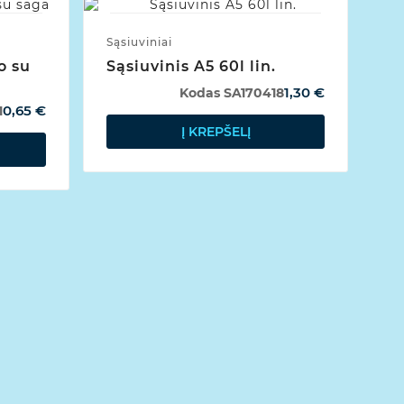
Sąsiuviniai
o su
Sąsiuvinis A5 60l lin.
1,30 €
Kodas
SA170418
0,65 €
1
Į KREPŠELĮ
Žie
Se
E