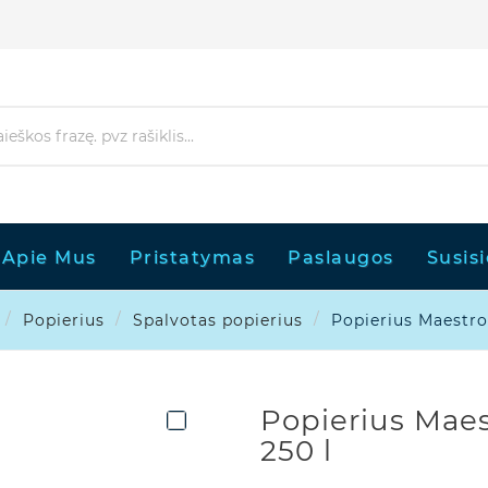
Apie Mus
Pristatymas
Paslaugos
Susis
Popierius
Spalvotas popierius
Popierius Maestro,

Popierius Maes
250 l