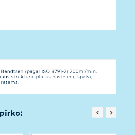
s Bendtsen (pagal ISO 8791-2) 200ml/min.
aus struktūra, platus pastelinių spalvų
aratams.
pirko:

