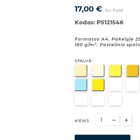
17,00 €
SU PVM
Kodas:
PS121546
Formatas A4. Pakelyje 25
160 g/m². Pastelinis spal
SPALVA :
KIEKIS