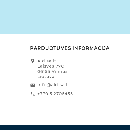
PARDUOTUVĖS INFORMACIJA
location_on
Aldisa.lt
Laisvės 77C
06155 Vilnius
Lietuva
info@aldisa.lt
email
+370 5 2706455
call