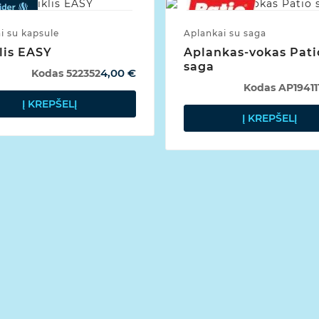
ai su kapsule
Aplankai su saga
lis EASY
Aplankas-vokas Pati
saga
4,00 €
Kodas
522352
Kodas
AP19411
Į KREPŠELĮ
Į KREPŠELĮ