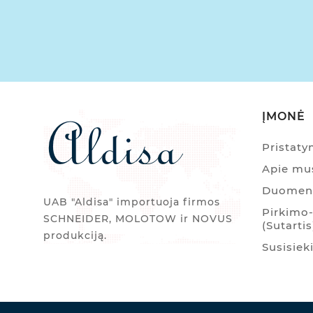
ĮMONĖ
Pristat
Apie mu
Duomenų
UAB "Aldisa" importuoja firmos
Pirkimo-
SCHNEIDER, MOLOTOW ir NOVUS
(Sutartis
produkciją.
Susisiek