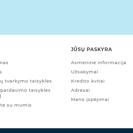
JŪSŲ PASKYRA
ymas
Asmeninė informacija
s
Užsakymai
 tvarkymo taisyklės
Kredito kvitai
pardavimo taisyklės
Adresai
)
Mano įspėjimai
ite su mumis