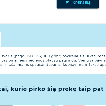

Į KREPŠELĮ
 svoris (pagal ISO 536) 160 g/m²; paviršiaus šiurkštuma
ntas pirminės medienos plaušų pagrindu. Vientisa pavirši
ms ir rašaliniams spausdintuvams, kopijavimo ir fakso ap
tai, kurie pirko šią prekę taip pat 