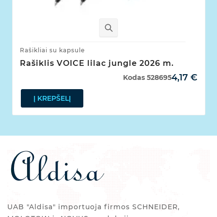
Rašikliai su kapsule
Rašiklis VOICE lilac jungle 2026 m.
4,17 €
Kodas
528695
Į KREPŠELĮ
UAB "Aldisa" importuoja firmos SCHNEIDER,