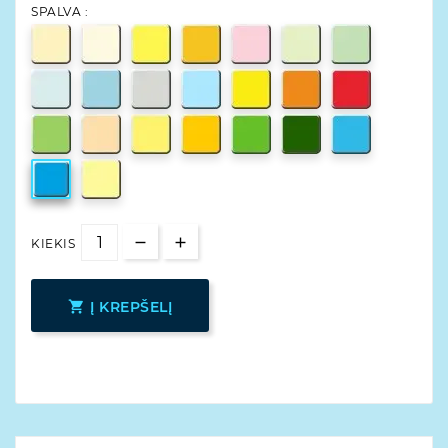
SPALVA :
KIEKIS

Į KREPŠELĮ