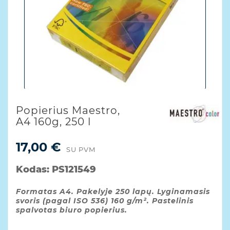
Popierius Maestro,
A4 160g, 250 l
17,00 €
SU PVM
Kodas:
PS121549
Formatas A4. Pakelyje 250 lapų. Lyginamasis
svoris (pagal ISO 536) 160 g/m². Pastelinis
spalvotas biuro popierius.