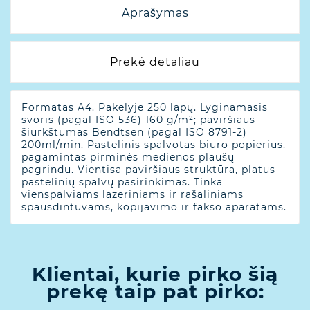
Aprašymas
Prekė detaliau
Formatas A4. Pakelyje 250 lapų. Lyginamasis
svoris (pagal ISO 536) 160 g/m²; paviršiaus
šiurkštumas Bendtsen (pagal ISO 8791-2)
200ml/min. Pastelinis spalvotas biuro popierius,
pagamintas pirminės medienos plaušų
pagrindu. Vientisa paviršiaus struktūra, platus
pastelinių spalvų pasirinkimas. Tinka
vienspalviams lazeriniams ir rašaliniams
spausdintuvams, kopijavimo ir fakso aparatams.
Klientai, kurie pirko šią
prekę taip pat pirko: