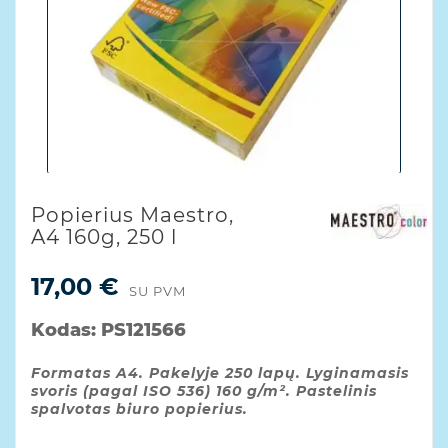
Popierius Maestro,
A4 160g, 250 l
17,00 €
SU PVM
Kodas:
PS121566
Formatas A4. Pakelyje 250 lapų. Lyginamasis
svoris (pagal ISO 536) 160 g/m². Pastelinis
spalvotas biuro popierius.