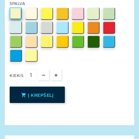
SPALVA :
KIEKIS

Į KREPŠELĮ