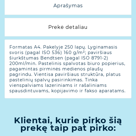
Aprašymas
Prekė detaliau
Formatas A4. Pakelyje 250 lapų. Lyginamasis
svoris (pagal ISO 536) 160 g/m²; paviršiaus
šiurkštumas Bendtsen (pagal ISO 8791-2)
200ml/min. Pastelinis spalvotas biuro popierius,
pagamintas pirminės medienos plaušų
pagrindu. Vientisa paviršiaus struktūra, platus
pastelinių spalvų pasirinkimas. Tinka
vienspalviams lazeriniams ir rašaliniams
spausdintuvams, kopijavimo ir fakso aparatams.
Klientai, kurie pirko šią
prekę taip pat pirko: