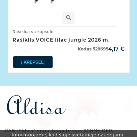
Rašikliai su kapsule
Rašiklis VOICE lilac jungle 2026 m.
4,17 €
Kodas
528695
Į KREPŠELĮ
UAB "Aldisa" importuoja firmos SCHNEIDER,
Informuojame, kad šioje svetainėje naudojami