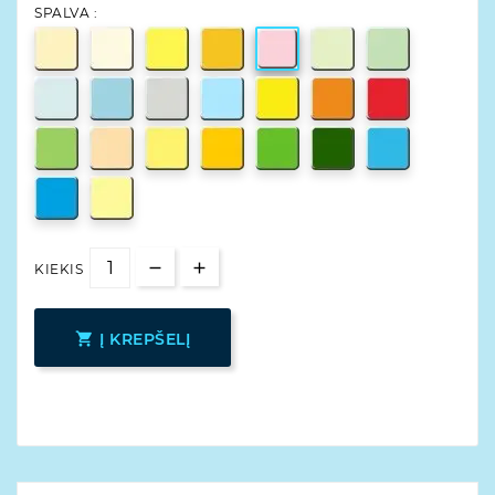
SPALVA :
KIEKIS

Į KREPŠELĮ