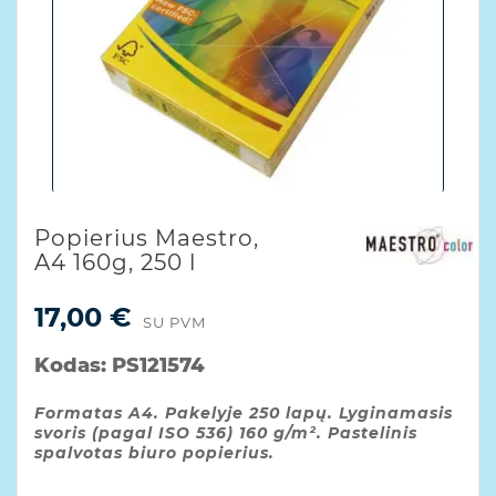
Popierius Maestro,
A4 160g, 250 l
17,00 €
SU PVM
Kodas:
PS121574
Formatas A4. Pakelyje 250 lapų. Lyginamasis
svoris (pagal ISO 536) 160 g/m². Pastelinis
spalvotas biuro popierius.