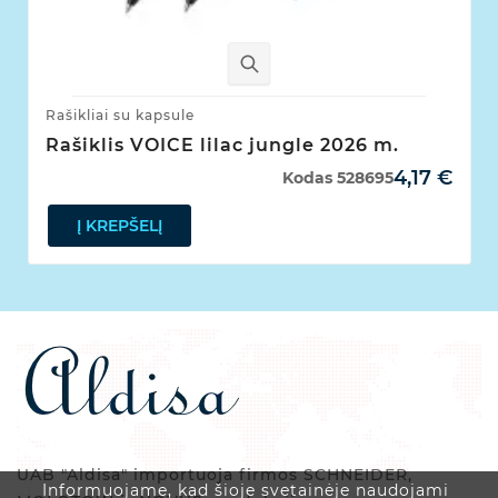
Rašikliai su kapsule
Rašiklis VOICE lilac jungle 2026 m.
4,17 €
Kodas
528695
Į KREPŠELĮ
UAB "Aldisa" importuoja firmos SCHNEIDER,
Informuojame, kad šioje svetainėje naudojami