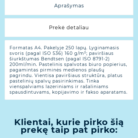
Aprašymas
Prekė detaliau
Formatas A4. Pakelyje 250 lapų. Lyginamasis
svoris (pagal ISO 536) 160 g/m²; paviršiaus
šiurkštumas Bendtsen (pagal ISO 8791-2)
200ml/min. Pastelinis spalvotas biuro popierius,
pagamintas pirminės medienos plaušų
pagrindu. Vientisa paviršiaus struktūra, platus
pastelinių spalvų pasirinkimas. Tinka
vienspalviams lazeriniams ir rašaliniams
spausdintuvams, kopijavimo ir fakso aparatams.
Klientai, kurie pirko šią
prekę taip pat pirko: