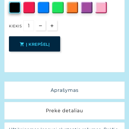
KIEKIS

Į KREPŠELĮ
Aprašymas
Prekė detaliau