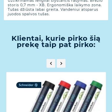
Užtikrinamas lengvai slystantis rašymas. Brėžio
storis 0,7 mm - XB. Ergonomiška laikymo zona.
Tušas džiūsta labai greita. Vandeniui atsparus
juodos spalvos tušas.
Klientai, kurie pirko šią
prekę taip pat pirko:

