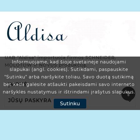
UAB "Aldisa" importuoja firmos SCHNEIDER,
Informuojame, kad šioje svetainėje naudojami
MOLOTOW ir NOVUS produkciją.
slapukai (angl. cookies). Sutikdami, paspauskite
"Sutinku" arba naršykite toliau. Savo duotą sutikimą

ĮMONĖ
bet kada galėsite atšaukti pakeisdami savo interneto
naršyklės nustatymus ir ištrindami įrašytus slapukus.

JŪSŲ PASKYRA
Sutinku

PARDUOTUVĖS INFORMACIJA
© 2025 Aldisa.lt - Visos Teisės Saugomos