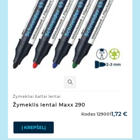
Žymekliai baltai lentai
Žymeklis lentai Maxx 290
1,72 €
Kodas
129001
Į KREPŠELĮ