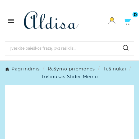
0

Pagrindinis
Rašymo priemonės
Tušinukai
Tušinukas Slider Memo