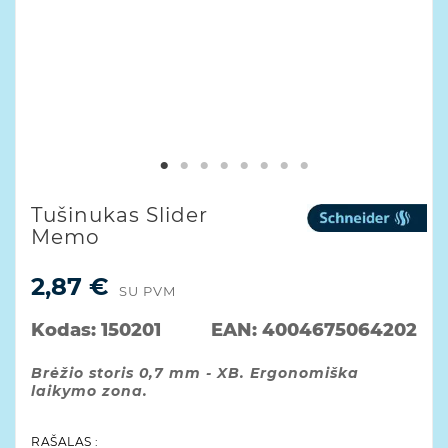
Tušinukas Slider
Memo
2,87 €
SU PVM
Kodas:
150201
EAN:
4004675064202
Brėžio storis 0,7 mm - XB. Ergonomiška
laikymo zona.
RAŠALAS :