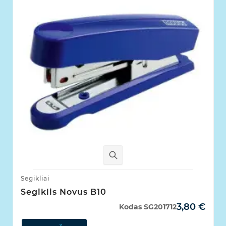
Segikliai
Segiklis Novus B10
3,80 €
Kodas
SG201712