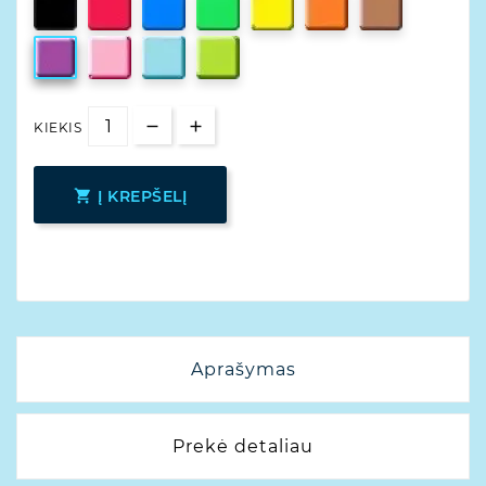
KIEKIS

Į KREPŠELĮ
Aprašymas
Prekė detaliau