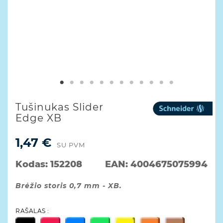
Tušinukas Slider
Edge XB
1,47 €
SU PVM
Kodas:
152208
EAN:
4004675075994
Brėžio storis 0,7 mm - XB.
RAŠALAS :