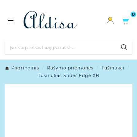
0

Pagrindinis
Rašymo priemonės
Tušinukai
Tušinukas Slider Edge XB