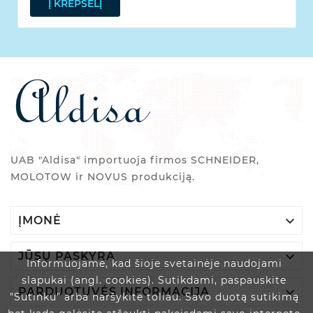
Į KREPŠELĮ
UAB "Aldisa" importuoja firmos SCHNEIDER,
MOLOTOW ir NOVUS produkciją.

ĮMONĖ

JŪSŲ PASKYRA
Informuojame, kad šioje svetainėje naudojami
slapukai (angl. cookies). Sutikdami, paspauskite

PARDUOTUVĖS INFORMACIJA
"Sutinku" arba naršykite toliau. Savo duotą sutikimą