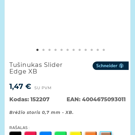
Tušinukas Slider
Edge XB
1,47 €
SU PVM
Kodas:
152207
EAN:
4004675093011
Brėžio storis 0,7 mm - XB.
RAŠALAS :