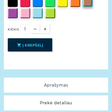
KIEKIS

Į KREPŠELĮ
Aprašymas
Prekė detaliau