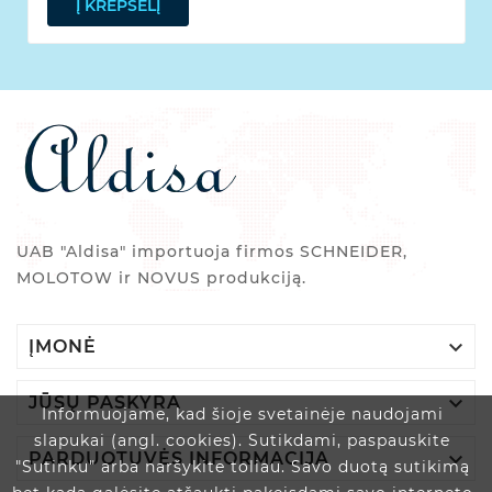
Į KREPŠELĮ
UAB "Aldisa" importuoja firmos SCHNEIDER,
MOLOTOW ir NOVUS produkciją.

ĮMONĖ

JŪSŲ PASKYRA
Informuojame, kad šioje svetainėje naudojami
slapukai (angl. cookies). Sutikdami, paspauskite

PARDUOTUVĖS INFORMACIJA
"Sutinku" arba naršykite toliau. Savo duotą sutikimą