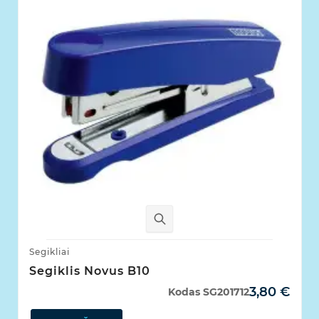
Segikliai
Segiklis Novus B10
3,80 €
Kodas
SG201712