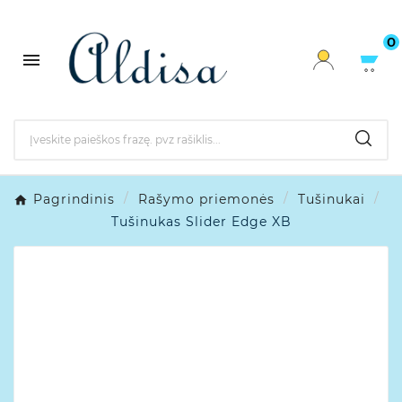
0

Pagrindinis
Rašymo priemonės
Tušinukai
Tušinukas Slider Edge XB