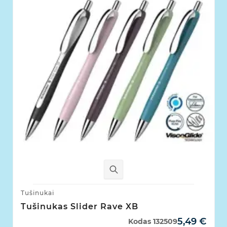
Tušinukai
Tušinukas Slider Rave XB
5,49 €
Kodas
132509