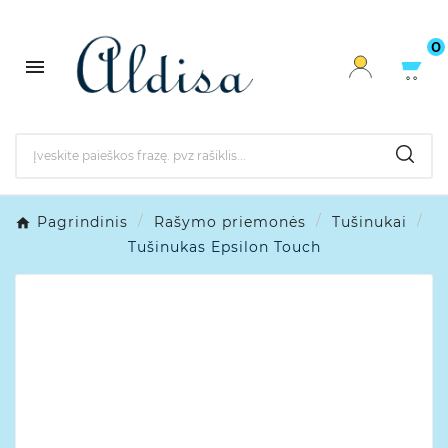
0

Pagrindinis
Rašymo priemonės
Tušinukai
Tušinukas Epsilon Touch