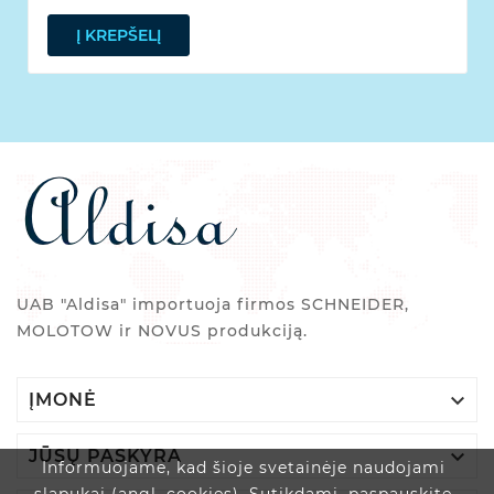
Į KREPŠELĮ
UAB "Aldisa" importuoja firmos SCHNEIDER,
MOLOTOW ir NOVUS produkciją.

ĮMONĖ

JŪSŲ PASKYRA
Informuojame, kad šioje svetainėje naudojami