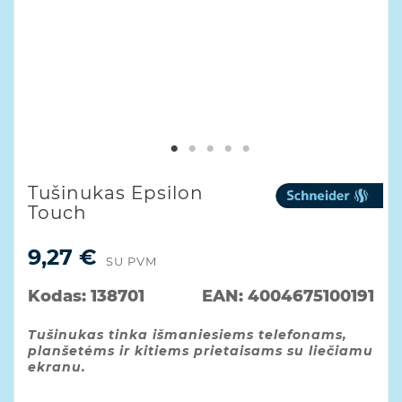
Tušinukas Epsilon
Touch
9,27 €
SU PVM
Kodas:
138701
EAN:
4004675100191
Tušinukas tinka išmaniesiems telefonams,
planšetėms ir kitiems prietaisams su liečiamu
ekranu.