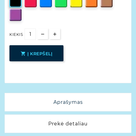
KIEKIS

Į KREPŠELĮ
Aprašymas
Prekė detaliau