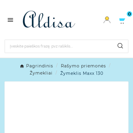
0

Pagrindinis
Rašymo priemonės
Žymekliai
Žymeklis Maxx 130