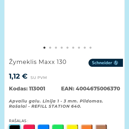
Žymeklis Maxx 130
1,12 €
SU PVM
Kodas:
113001
EAN:
4004675006370
Apvaliu galu. Linija 1 - 3 mm. Pildomas.
Rašalai - REFILL STATION 640.
RAŠALAS :